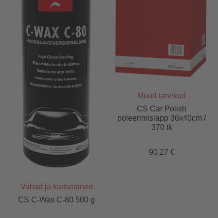
Muud tarvikud
CS Car Polish
poleerimislapp 36x40cm /
370 tk
90,27
€
Vahad ja kaitseained
CS C-Wax C-80 500 g