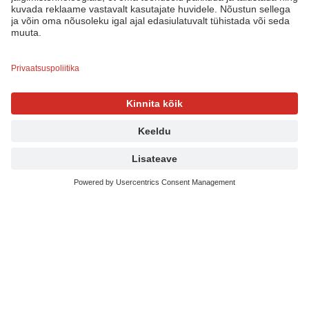
Poleerained
CS Polish C-05 cut 1 kg
60,88
€
60,88
€
/
Kg
Lisa korvi
Loe edasi