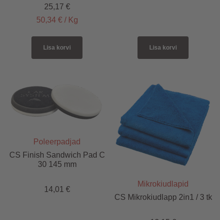
25,17
€
50,34
€
/
Kg
Lisa korvi
Lisa korvi
Poleerpadjad
CS Finish Sandwich Pad C
30 145 mm
Mikrokiudlapid
14,01
€
CS Mikrokiudlapp 2in1 / 3 tk