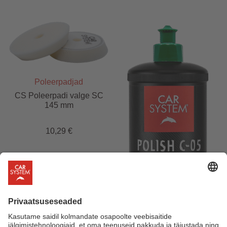
Poleerpadjad
CS Poleerpadi valge SC
145 mm
10,29
€