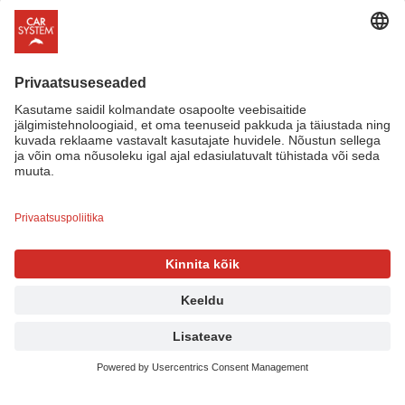
Mastiksi- ja liimipüstolid
Tarvikud
Meie tooted
Tutvu meie innovatiivse tootevalikuga, mis on loodud
silmas pidades profitöökodade igapäevaseid vajadusi.
Meie Carsystemis hindame kõrgelt sinu arvamust ja
võtame seda arvesse oma uute toodete ja lahenduste
loomisel. Meie kindel eesmärk on sinu töökoja efektiivsuse
ja kasumlikkuse suurendamine.
Lihvimine
Pahteldamine