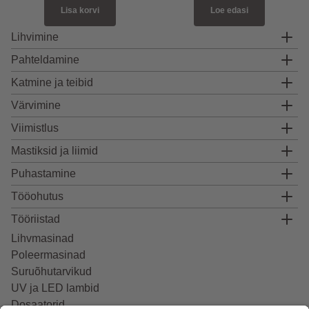
Lisa korvi
Loe edasi
Lihvimine
Pahteldamine
Katmine ja teibid
Värvimine
Viimistlus
Mastiksid ja liimid
Puhastamine
Tööohutus
Tööriistad
Lihvmasinad
Poleermasinad
Suruõhutarvikud
UV ja LED lambid
Dosaatorid