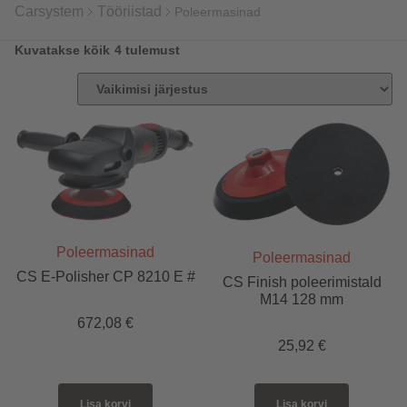
Carsystem
Tööriistad
Poleermasinad
Kuvatakse kõik 4 tulemust
Poleermasinad
Poleermasinad
CS E-Polisher CP 8210 E #
CS Finish poleerimistald
M14 128 mm
672,08
€
25,92
€
Lisa korvi
Lisa korvi