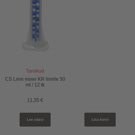
Tarvikud
CS Liimi mixer KR liimile 50
ml / 12 tk
11,35
€
Loe edasi
Lisa korvi