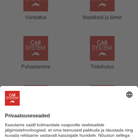
Viimistlus
Mastiksid ja liimid
Puhastamine
Tööohutus
Tööriistad
Tarvikud
Härgmäe 22, 13525 Tallinn
+372 5309 0399