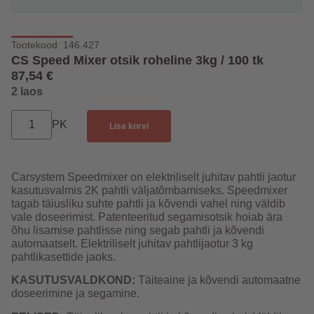
Tootekood: 146.427
CS Speed Mixer otsik roheline 3kg / 100 tk
87,54
€
2 laos
PK
Lisa korvi
Carsystem Speedmixer on elektriliselt juhitav pahtli jaotur
kasutusvalmis 2K pahtli väljatõmbamiseks. Speedmixer
tagab täiusliku suhte pahtli ja kõvendi vahel ning väldib
vale doseerimist. Patenteeritud segamisotsik hoiab ära
õhu lisamise pahtlisse ning segab pahtli ja kõvendi
automaatselt. Elektriliselt juhitav pahtlijaotur 3 kg
pahtlikasettide jaoks.
KASUTUSVALDKOND:
Täiteaine ja kõvendi automaatne
doseerimine ja segamine.