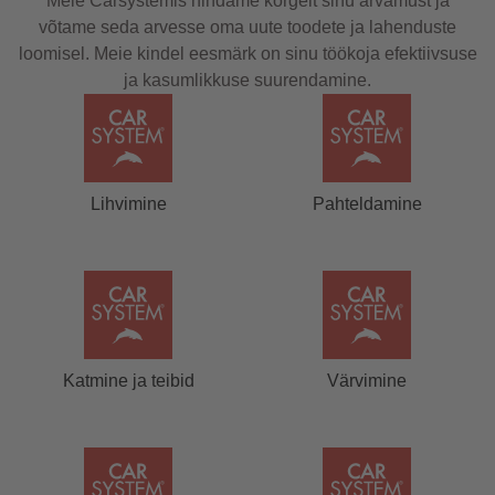
Meie Carsystemis hindame kõrgelt sinu arvamust ja
võtame seda arvesse oma uute toodete ja lahenduste
loomisel. Meie kindel eesmärk on sinu töökoja efektiivsuse
ja kasumlikkuse suurendamine.
Lihvimine
Pahteldamine
Katmine ja teibid
Värvimine