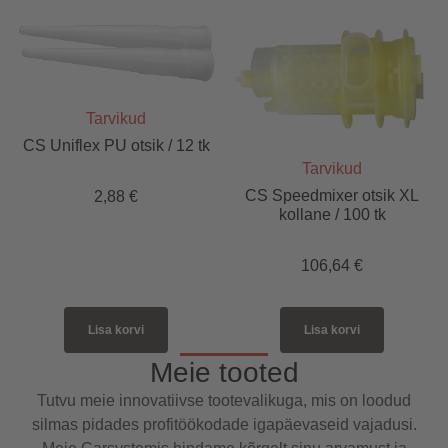
Tarvikud
CS Uniflex PU otsik / 12 tk
Tarvikud
CS Speedmixer otsik XL
2,88
€
kollane / 100 tk
106,64
€
Lisa korvi
Lisa korvi
Meie tooted
Tutvu meie innovatiivse tootevalikuga, mis on loodud
silmas pidades profitöökodade igapäevaseid vajadusi.