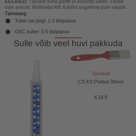
EELISED:
Täiuslik suhe pahtli ja kõvendi vahel. Väldib
vale annust. Mullivaba kitt. Käsitsi segamine pole vajalik.
Tarneaeg
Tulen ise järgi: 1-3 tööpäeva
OSC kuller: 3-5 tööpäeva
Sulle võib veel huvi pakkuda
Tarvikud
CS KS Pintsel 30mm
4,18
€