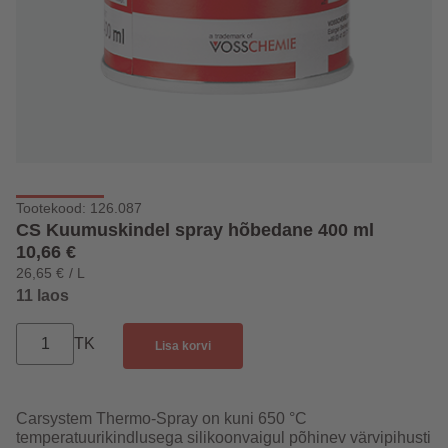
Tootekood: 126.087
CS Kuumuskindel spray hõbedane 400 ml
10,66
€
26,65
€
/
L
11 laos
TK
Lisa korvi
Carsystem Thermo-Spray on kuni 650 °C
temperatuurikindlusega silikoonvaigul põhinev värvipihusti