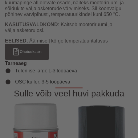
kuumapinge all olevate osade, näiteks mootoriruumi ja
sõidukite väljalasketorude värvimiseks. Silikoonvaigul
põhinev värvipihusti, temperatuurikindel kuni 650 °C.
KASUTUSVALDKOND:
Kaitseb mootoriruumi ja
väljalasketoru osi.
EELISED:
Äärmiselt kõrge temperatuuritaluvus
Ohutuskaart
Tarneaeg
Tulen ise järgi: 1-3 tööpäeva
OSC kuller: 3-5 tööpäeva
Sulle võib veel huvi pakkuda