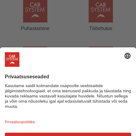
Puhastamine
Tööohutus
Tööriistad
Tarvikud
Härgmäe 22, 13525 Tallinn
+372 5309 0399
info@carsystem.ee
Facebook
Instagram
Tooted
© 2026 • CARSYSTEM ESTONIA OÜ
Meist