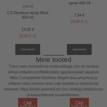
spray 400 ml
Värvid
CS Struktuur spray Must
7,54
€
400 ml
18,85
€
/
L
13,02
€
32,55
€
/
L
Lisa korvi
Lisa korvi
Meie tooted
Tutvu meie innovatiivse tootevalikuga, mis on loodud
silmas pidades profitöökodade igapäevaseid vajadusi.
Meie Carsystemis hindame kõrgelt sinu arvamust ja
võtame seda arvesse oma uute toodete ja lahenduste
loomisel. Meie kindel eesmärk on sinu töökoja efektiivsuse
ja kasumlikkuse suurendamine.