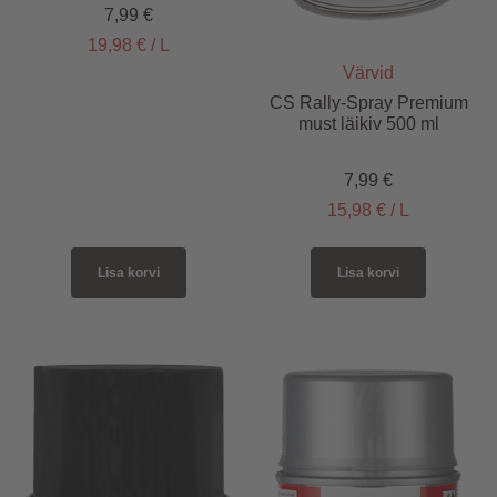
7,99
€
19,98
€
/
L
Värvid
CS Rally-Spray Premium
must läikiv 500 ml
7,99
€
15,98
€
/
L
Lisa korvi
Lisa korvi